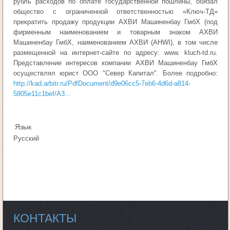
рубль расходов по оплате государственной пошлины, обязал
общество с ограниченной ответственностью «Ключ-ТД»
прекратить продажу продукции АХВИ Машиненбау ГмбХ (под
фирменным наименованием и товарным знаком АХВИ
Машиненбау ГмбХ, наименованием АХВИ (АНWI), в том числе
размещенной на интернет-сайте по адресу: www. kluch-td.ru.
Представление интересов компании АХВИ Машиненбау ГмбХ
осуществлял юрист ООО "Север Капитал". Более подробно:
http://kad.arbitr.ru/PdfDocument/d9e06cc5-7eb6-4d6d-a814-
5805e11c1bef/A3...
Язык
Русский
КОНТАКТЫ