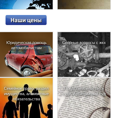
Юридическая помощь
Спорные вопросы с жкх
автомобилистам
Семейное право, раздел
Представительство в
имущества, алиментные
суде, Арбитражный суд
обязательства