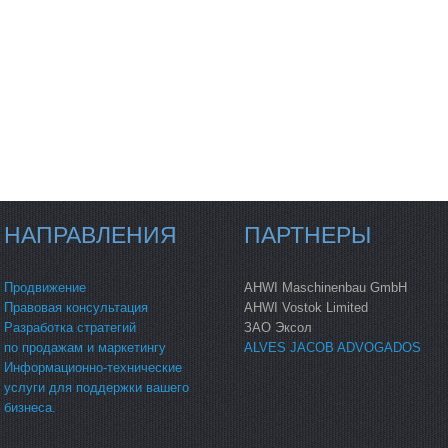
НАПРАВЛЕНИЯ
ПАРТНЕРЫ
Продвижение
AHWI Maschinenbau GmbH
Правовая консультация
AHWI Vostok Limited
Разработка стратегий
ЗАО Эксол
по продажам и маркетингу
ALVES JACOB ADVOGADOS
Информационно-технические
услуги для поддержки вашего
бизнеса.