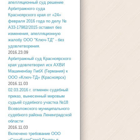
апелляционный суд решение
Арбитражного суда
Красноярского края от «24»
февраля 2016 года по делу №
А33-17982/2015 оставил без
изменения, апелляционную
жалобу ООО "Ключ-ТД" - без
удовлетворения.
2016.23.09
Арбитражный суд Красноярского
края удовлетворил иск АХВИ
Машиненбау ГмбХ (Германия) к
ООО «Ключ-ТД» (Красноярск)
2016.11.03
02.03.2016 г. отменен судебный
приказ, вынесенный мировым
судьей судебного участка №18
Всеволожского муниципального
судебного района Ленинградской
области
2016.11.03
Включено требование ООО
«СоюзБалтСтрой-Групп» в