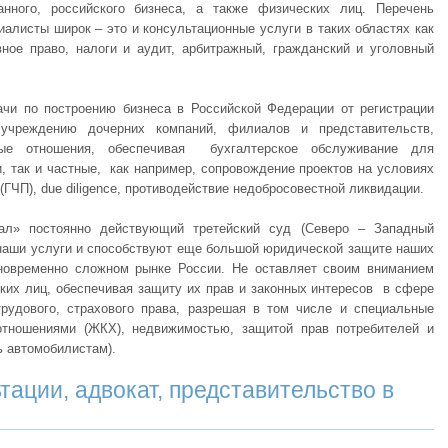
анного, российского бизнеса, а также физических лиц. Перечень
алисты широк – это и консультационные услуги в таких областях как
вное право, налоги и аудит, арбитражный, гражданский и уголовный
чи по построению бизнеса в Российской Федерации от регистрации
учреждению дочерних компаний, филиалов и представительств,
вые отношения, обеспечивая бухгалтерское обслуживание для
, так и частные, как например, сопровождение проектов на условиях
(ГЧП), due diligence, противодействие недобросовестной ликвидации.
л» постоянно действующий третейский суд (Северо – Западный
 наши услуги и способствуют еще большой юридической защите наших
новременно сложном рынке России. Не оставляет своим вниманием
ких лиц, обеспечивая защиту их прав и законных интересов в сфере
 трудового, страхового права, разрешая в том числе и специальные
тношениями (ЖКХ), недвижимостью, защитой прав потребителей и
 автомобилистам).
ации, адвокат, представительство в